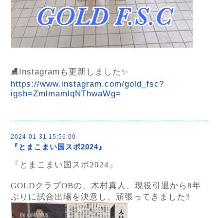
⛸️Instagramも更新しました✨
https://www.instagram.com/gold_fsc?
igsh=ZmlmamlqNThwaWg=
2024-01-31 15:56:00
『とまこまい国スポ2024』
『とまこまい国スポ
2024
』
GOLD
クラブ
OB
の、木村真人、現役引退から
8
年
ぶりに試合出場を決意し、頑張ってきました‼︎