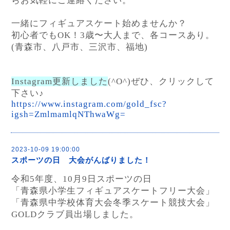
らお気軽にご連絡ください。
一緒にフィギュアスケート始めませんか？
初心者でも
OK
！
3
歳〜大人まで、各コースあり。
(
青森市、八戸市、三沢市、福地
)
Instagram
更新しました
(^O^)ぜひ、クリックして
下さい♪
https://www.instagram.com/gold_fsc?
igsh=ZmlmamlqNThwaWg=
2023-10-09 19:00:00
スポーツの日 大会がんばりました！
令和
5
年度、
10
月
9
日スポーツの日
「青森県小学生フィギュアスケートフリー大会」
「青森県中学校体育大会冬季スケート競技大会」
GOLD
クラブ員出場しました。