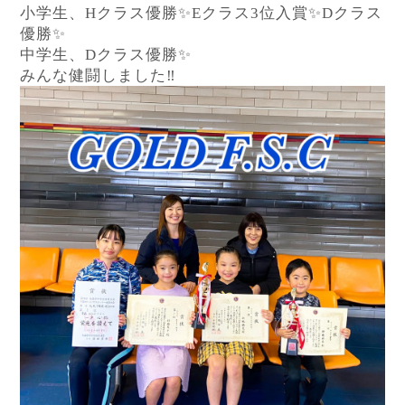
小学生、
H
クラス優勝
✨
E
クラス
3
位入賞
✨
D
クラス
優勝
✨
中学生、
D
クラス優勝
✨
みんな健闘しました
‼︎