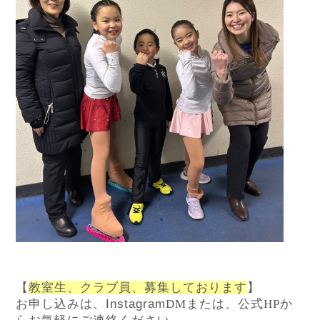
【
教室生、クラブ員、募集しております
】
お申し込みは、Instagram
DM
または、公式
HP
か