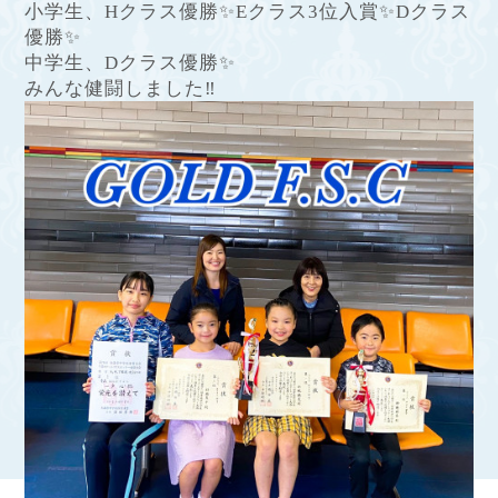
小学生、
H
クラス優勝
✨
E
クラス
3
位入賞
✨
D
クラス
優勝
✨
中学生、
D
クラス優勝
✨
みんな健闘しました
‼︎