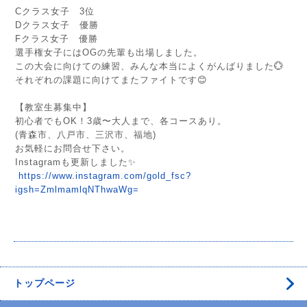
Cクラス女子 3位
Dクラス女子 優勝
Fクラス女子 優勝
選手権女子にはOGの先輩も出場しました。
この大会に向けての練習、みんな本当によくがんばりました💮
それぞれの課題に向けてまたファイトです😊
【教室生募集中】
初心者でもOK！3歳〜大人まで、各コースあり。
(青森市、八戸市、三沢市、福地)
お気軽にお問合せ下さい。
Instagramも更新しました✨
https://www.instagram.com/gold_fsc?
igsh=ZmlmamlqNThwaWg=
トップページ